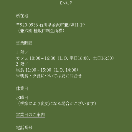
英
日
EN
JP
語
本
に
語
所在地
切
〒920-0936 石川県金沢市兼六町1-19
り
（兼六園 桂坂口料金所横）
替
え
営業時間
る
1
階／
カフェ 10:00～16:30（L.O. 平日16:00、土日16:30）
2
階／
昼食 11:00～15:00（L.O. 14:00）
※朝食・夕食については要お問合せ
休業日
水曜日
（季節により変更になる場合がございます）
営業日のご案内
電話番号