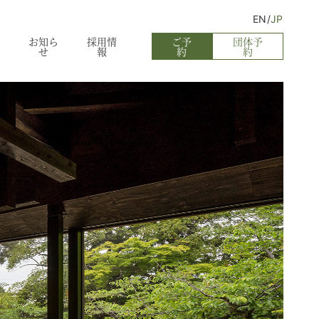
英
日
EN
JP
語
本
ッ
お知ら
採用情
ご予
団体予
せ
報
約
約
に
語
切
り
替
え
る