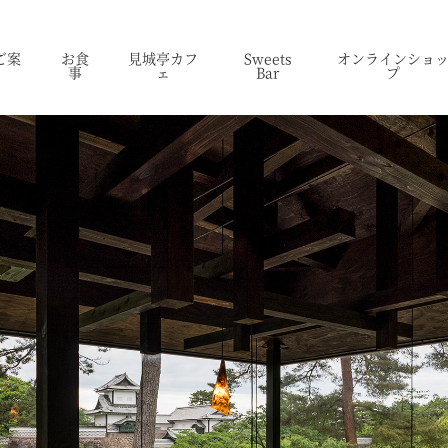
ご案
お食
見城亭カフ
Sweets
オンラインショ
事
ェ
Bar
プ