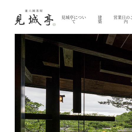
見城亭につい
建
営業日の
て
築
内