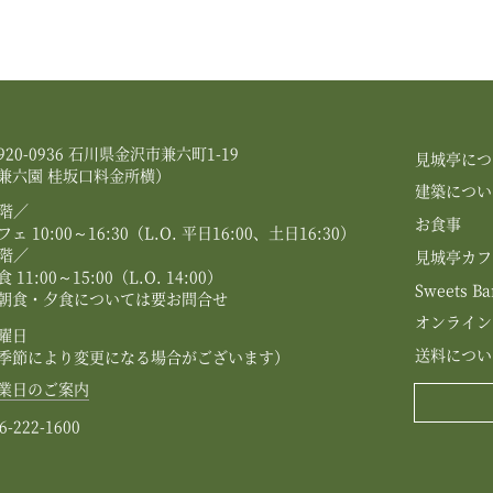
920-0936 石川県金沢市兼六町1-19
見城亭につ
兼六園 桂坂口料金所横）
建築につい
階／
お食事
フェ 10:00～16:30（L.O. 平日16:00、土日16:30）
階／
見城亭カフ
食 11:00～15:00（L.O. 14:00）
Sweets Ba
朝食・夕食については要お問合せ
オンライン
曜日
送料につい
季節により変更になる場合がございます）
業日のご案内
6-222-1600