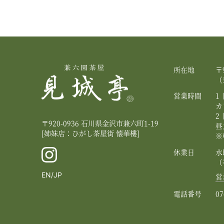
所在地
〒
（
営業時間
1
カ
2
〒920-0936 石川県金沢市兼六町1-19
昼
[姉妹店：ひがし茶屋街 懐華樓]
※
休業日
水
（
英
日
EN
JP
営
語
本
電話番号
07
に
語
切
り